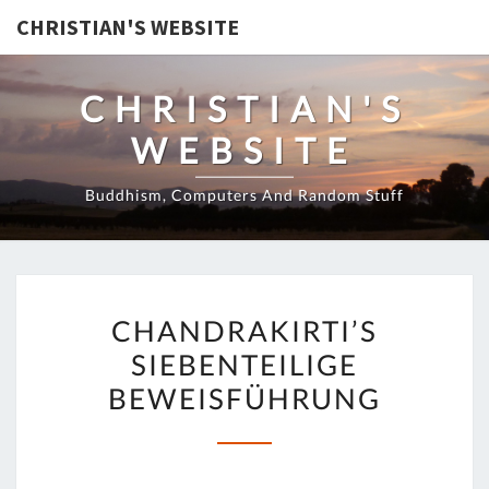
CHRISTIAN'S WEBSITE
CHRISTIAN'S
WEBSITE
Buddhism, Computers And Random Stuff
CHANDRAKIRTI’S
CHANDRAKIRTI’S
SIEBENTEILIGE
SIEBENTEILIGE
BEWEISFÜHRUNG
BEWEISFÜHRUNG